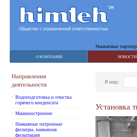
Уважаемые партнеры, в 
О КОМПАНИИ
НОВОСТИ
Направления
Я ищу:
Найт
деятельности
Водоподготовка и очистка
горячего конденсата
Установка т
Машиностроение
Намывные патронные
фильтры, намывная
фильтрация