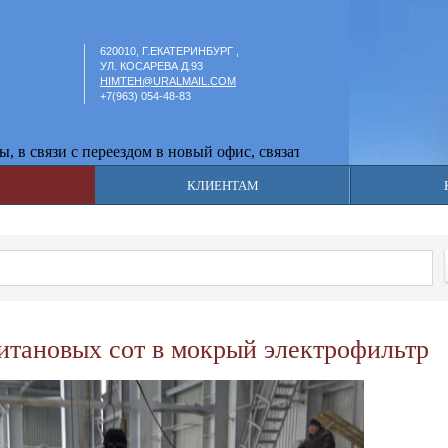
620010, Г.ЕКАТЕРИНБУРГ ,
УЛ. КОСАРЕВА Д.93
HIMTEH@URALMAIL.COM
+7(963) 054-48-83
связи с переездом в новый офис, связаться с нами можно по теле
КЛИЕНТАМ
и
итановых сот в мокрый электрофильтр