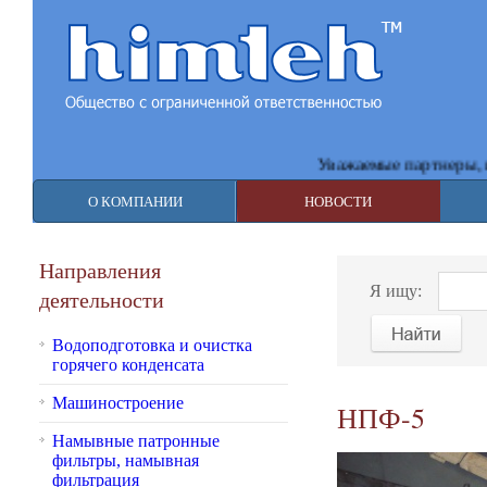
Уважаемые партнеры, в св
О КОМПАНИИ
НОВОСТИ
Направления
Я ищу:
деятельности
Водоподготовка и очистка
горячего конденсата
Машиностроение
НПФ-5
Намывные патронные
фильтры, намывная
фильтрация