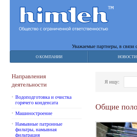
Уважаемые партнеры, в связи с п
О КОМПАНИИ
НОВОСТИ
Направления
Я ищу:
Найт
деятельности
Водоподготовка и очистка
горячего конденсата
Общие пол
Машиностроение
Намывные патронные
фильтры, намывная
фильтрация