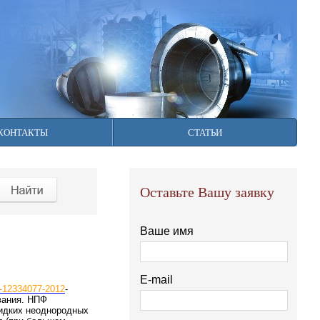
922) 128-49-49.
КОНТАКТЫ
СТАТЬИ
Оставьте Вашу заявку
Ваше имя
E-mail
-12334077-2012
-
вания. НПФ
идких неоднородных