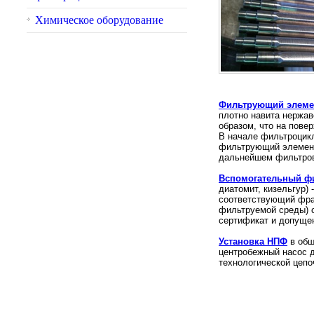
Химическое оборудование
Фильтрующий элемен
плотно навита нержав
образом, что на пове
В начале фильтроцикл
фильтрующий элемент
дальнейшем фильтро
Вспомогательный ф
диатомит, кизельгур)
соответствующий фрак
фильтруемой среды) с
сертификат и допущен
Установка НПФ
в общ
центробежный насос д
технологической цепо