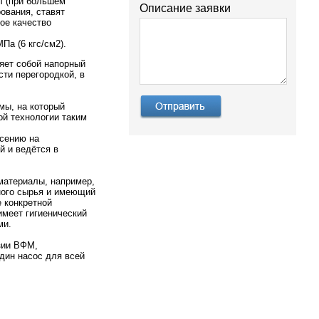
 л (при большем
Описание заявки
ования, ставят
ое качество
Па (6 кгс/см2).
яет собой напорный
ти перегородкой, в
мы, на который
й технологии таким
есению на
 и ведётся в
материалы, например,
ьного сырья и имеющий
 конкретной
меет гигиенический
ми.
зии ВФМ,
дин насос для всей