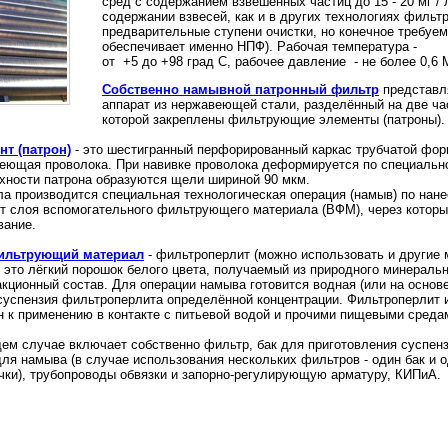
сред с содержанием взвешенных частиц до 15 - 20 мг /
содержании взвесей, как и в других технологиях фильтр
предварительные ступени очистки, но конечное требуем
обеспечивает именно НПФ). Рабочая температура -
от +5 до +98 град С, рабочее давление - не более 0,6 М
Собственно намывной патронный фильтр
пред
ставл
аппарат из нержавеющей стали, разделённый на две час
которой закреплены фильтрующие элементы (патроны).
т (патрон)
- это шестигранный перфорированный каркас трубчатой фор
еющая проволока. При навивке проволока деформируется по специально
рхности патрона образуются щели шириной 90 мкм.
а производится специальная технологическая операция (намыв) по нан
 слоя вспомогательного фильтрующего материала (ВФМ), через который
вание.
ильтрующий материал
- фильтроперлит (можно использовать и другие 
 - это лёгкий порошок белого цвета, получаемый из природного минерал
ционный состав. Для операции намыва готовится водная (или на основе
успензия фильтроперлита определённой концентрации. Фильтроперлит и
 к применению в контакте с питьевой водой и прочими пищевыми среда
ем случае включает собственно фильтр, бак для приготовления суспен
ля намыва (в случае использования нескольких фильтров - один бак и о
чки), трубопроводы обвязки и запорно-регулирующую арматуру, КИПиА.