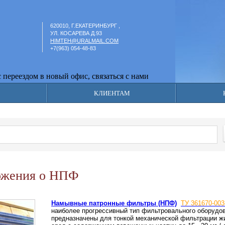
620010, Г.ЕКАТЕРИНБУРГ ,
УЛ. КОСАРЕВА Д.93
HIMTEH@URALMAIL.COM
+7(963) 054-48-83
ереездом в новый офис, связаться с нами можно по телефону +7 (
КЛИЕНТАМ
и
ожения о НПФ
Намывные патронные фильтры (НПФ)
ТУ 361670-003
наиболее прогрессивный тип фильтровального оборудо
предназначены для тонкой механической фильтрации ж